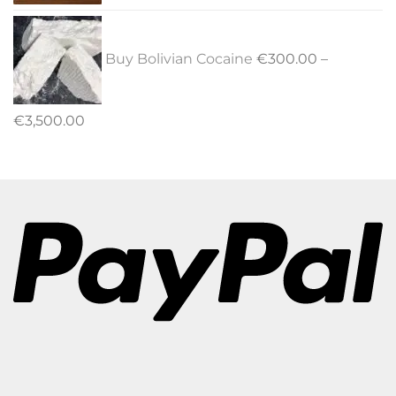
Buy Bolivian Cocaine
€
300.00
–
Price
€
3,500.00
range:
€300.00
through
€3,500.00