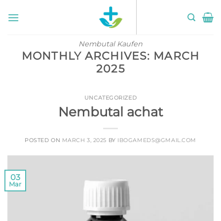
Skip
to
content
Nembutal Kaufen
MONTHLY ARCHIVES:
MARCH
2025
UNCATEGORIZED
Nembutal achat
POSTED ON
MARCH 3, 2025
BY
IBOGAMEDS@GMAIL.COM
03
Mar