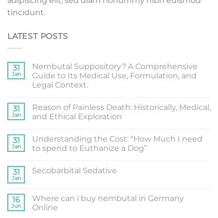
adipiscing elit, sed diam nonummy nibh euismod
tincidunt.
LATEST POSTS
Nembutal Suppository? A Comprehensive
31
Jan
Guide to Its Medical Use, Formulation, and
Legal Context.
Reason of Painless Death: Historically, Medical,
31
Jan
and Ethical Exploration
Understanding the Cost: “How Much I need
31
Jan
to spend to Euthanize a Dog”
Secobarbital Sedative
31
Jan
Where can i buy nembutal in Germany
16
Jun
Online