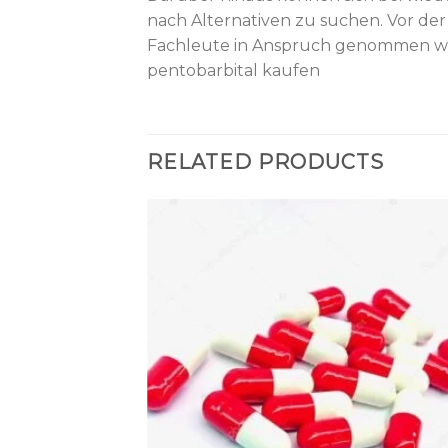
nach Alternativen zu suchen. Vor de
Fachleute in Anspruch genommen wer
pentobarbital kaufen
RELATED PRODUCTS
Add to wishlist
Add to wishl