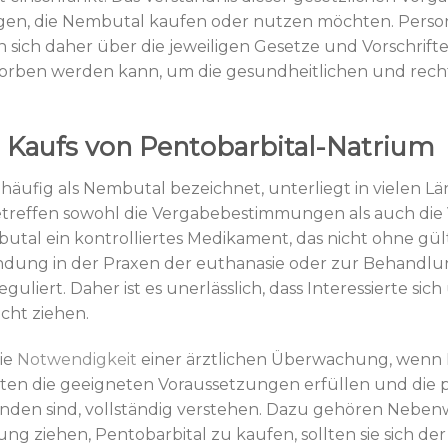
igen, die Nembutal kaufen oder nutzen möchten. Perso
 sich daher über die jeweiligen Gesetze und Vorschrifte
orben werden kann, um die gesundheitlichen und recht
 Kaufs von Pentobarbital-Natrium
häufig als Nembutal bezeichnet, unterliegt in vielen L
etreffen sowohl die Vergabebestimmungen als auch di
utal ein kontrolliertes Medikament, das nicht ohne g
ndung in der Praxen der euthanasie oder zur Behandl
uliert. Daher ist es unerlässlich, dass Interessierte sic
cht ziehen.
die
Notwendigkeit
einer ärztlichen Überwachung, wenn 
nten die geeigneten Voraussetzungen erfüllen und die po
den sind, vollständig verstehen. Dazu gehören Neben
g ziehen, Pentobarbital zu kaufen, sollten sie sich der