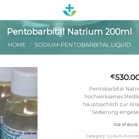
Nembutal Kaufen
Pentobarbital Natrium 200ml
HOME
/
SODIUM-PENTOBARBITAL LIQUID
530.0
€
Pentobarbital-Natri
dd to wishlist
hochwirksames Medik
hauptsächlich zur Anä
Sedierung eingeset
Out of stock
Category:
Sodium-Pentobar