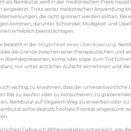
t als Nembutal, wird in der medizinischen Praxis haupt
 eingesetzt. Trotz seiner medizinischen Anwendung bi
ebenwirkungen, die nicht ignoriert werden sollten. Bei
en kommen, darunter Schwindel, Müdigkeit und Übelke
onen erheblich beeinträchtigen.
o besteht in der
Möglichkeit einer Überdosierung
. Nem
dass die Grenze zwischen einer therapeutischen und eine
n Atemdepressionen, Koma oder sogar zum Tod führen. 
stanz nur unter ärztlicher Aufsicht einnehmen und die
t auch wichtig zu erwähnen, dass der unverantwortlich
hen Rat zu kaufen oder zu konsumieren, zu gravierende
aten, Nembutal auf illegalem Weg zu erwerben oder z
butal sollte deshalb höchste Priorität eingeräumt we
zen.
derholtem Gebrauch Abhängigkeiten entwickeln, was di