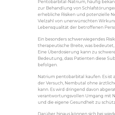
Pentobarbital-Natrium, häufig bekann
zur Behandlung von Schlafstörungen
erhebliche Risiken und potenzielle N
Vielzahl von unerwünschten Wirkung
Lebensqualität der betroffenen Pers
Ein besonders schwerwiegendes Risik
therapeutische Breite, was bedeutet, 
Eine Überdosierung kann zu schwere
Bedeutung, dass Patienten diese Sub
befolgen.
Natrium pentobarbital kaufen. Es is
der Versuch, Nembutal ohne ärztlic
kann. Es wird dringend davon abger
verantwortungsvollen Umgang mit Nem
und die eigene Gesundheit zu schüt
Darüber hinaus können sich bei wie