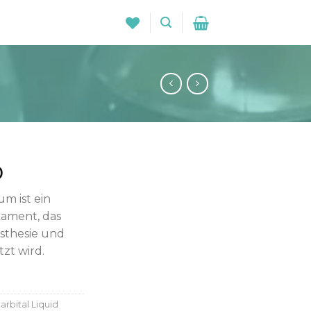
0
um ist ein
ament, das
sthesie und
zt wird.
bital Liquid