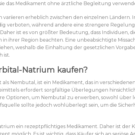
sie das Medikament ohne ärztliche Begleitung verwen
ariieren erheblich zwischen den einzelnen Ländern. In 
g verboten, während andere eine strengere Regelung i
Daher ist es von größter Bedeutung, dass Individuen, d
en in ihrer Region beachten. Eine unbeabsichtigte Missac
iehen, weshalb die Einhaltung der gesetzlichen Vorgab
 ist.
bital-Natrium kaufen?
 als Nembutal, ist ein Medikament, das in verschiede
eimittels erfordert sorgfältige Überlegungen hinsichtli
e Optionen, um Nembutal zu erwerben, sowohl über l
fsquelle sollte jedoch wohlüberlegt sein, um die Sicher
Natrium ein rezeptpflichtiges Medikament. Daher ist de
ept möglich. Es ist wichtig, dass Käufer sich an seriös