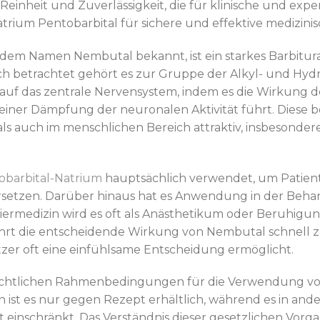
 Reinheit und Zuverlässigkeit, die für klinische und e
 Natrium Pentobarbital für sichere und effektive medizi
 dem Namen Nembutal bekannt, ist ein starkes Barbitura
h betrachtet gehört es zur Gruppe der Alkyl- und Hydr
 auf das zentrale Nervensystem, indem es die Wirkung
 einer Dämpfung der neuronalen Aktivität führt. Dies
ls auch im menschlichen Bereich attraktiv, insbesondere
obarbital-Natrium
hauptsächlich verwendet, um Patiente
rsetzen. Darüber hinaus hat es Anwendung in der Beha
iermedizin wird es oft als Anästhetikum oder Beruhigun
führt die entscheidende Wirkung von Nembutal schnell 
itzer oft eine einfühlsame Entscheidung ermöglicht.
rechtlichen Rahmenbedingungen für die Verwendung von
n ist es nur gegen Rezept erhältlich, während es in ande
keit einschränkt. Das Verständnis dieser gesetzlichen Vor