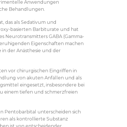
xperimentelle Anwendungen
nische Behandlungen.
t, das als Sedativum und
oxy-basierten Barbiturate und hat
 des Neurotransmitters GABA (Gamma-
e beruhigenden Eigenschaften machen
 in der Anästhesie und der
n vor chirurgischen Eingriffen in
ndlung von akuten Anfällen und als
gsmittel eingesetzt, insbesondere bei
zu einem tiefen und schmerzfreien
 Pentobarbital unterscheiden sich
ren als kontrollierte Substanz
gaben ist von entscheidender