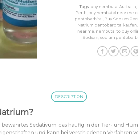
Tags:
buy nembutal Australia
,
Perth
,
buy nembutal near me o
pentobarbital
,
Buy Sodium Pento
Natrium pentobarbital kaufen
near me
,
nembutal to buy onli
Sodium
,
sodium pentobarbi
DESCRIPTION
Natrium?
in bewährtes Sedativum, das häufig in der Tier- und Hum
eigenschaften und kann bei verschiedenen Verfahren 