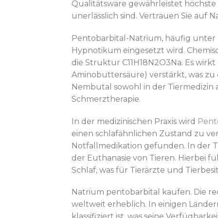
Qualitätsware gewährleistet höchste
unerlässlich sind. Vertrauen Sie auf
Pentobarbital-Natrium, häufig unter
Hypnotikum eingesetzt wird. Chemisc
die Struktur C11H18N2O3Na. Es wirkt
Aminobuttersäure) verstärkt, was zu
Nembutal sowohl in der Tiermedizin a
Schmerztherapie.
In der medizinischen Praxis wird
Pent
einen schlafähnlichen Zustand zu ve
Notfallmedikation gefunden. In der T
der Euthanasie von Tieren. Hierbei 
Schlaf, was für Tierärzte und Tierbes
Natrium pentobarbital kaufen. Die 
weltweit erheblich. In einigen Länder
klassifiziert ist, was seine Verfügbar