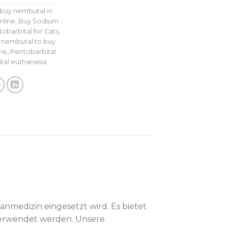
buy nembutal in
nline
,
Buy Sodium
barbital for Cats
,
,
nembutal to buy
ne
,
Pentobarbital
tal euthanasia
anmedizin eingesetzt wird. Es bietet
verwendet werden. Unsere