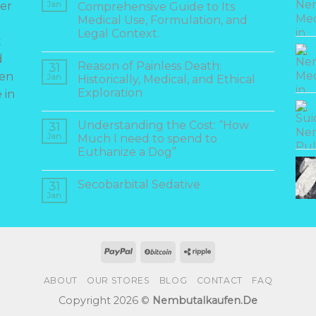
er
Jan
Comprehensive Guide to Its
Medical Use, Formulation, and
Legal Context.
t
d
Reason of Painless Death:
31
hen
Jan
Historically, Medical, and Ethical
Exploration
 in
Understanding the Cost: “How
31
Jan
Much I need to spend to
Euthanize a Dog”
Secobarbital Sedative
31
Jan
ABOUT
OUR STORES
BLOG
CONTACT
FAQ
Copyright 2026 ©
Nembutalkaufen.De