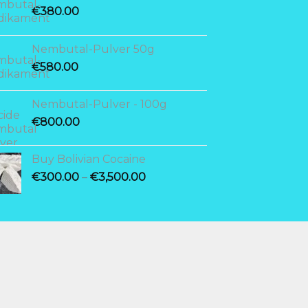
€
380.00
Nembutal-Pulver 50g
€
580.00
Nembutal-Pulver - 100g
€
800.00
Buy Bolivian Cocaine
Price
€
300.00
–
€
3,500.00
range:
€300.00
through
€3,500.00