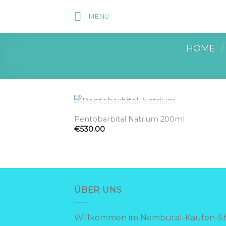
Skip
MENU
to
content
HOME
/
OUT OF STOCK
Pentobarbital Natrium 200ml
€
530.00
Add to wishl
ÜBER UNS
Willkommen im Nembutal-Kaufen-S