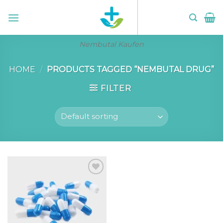
Skip
to
content
Nembutal Kaufen
HOME
/
PRODUCTS TAGGED “NEMBUTAL DRUG”
FILTER
Add to wishlist