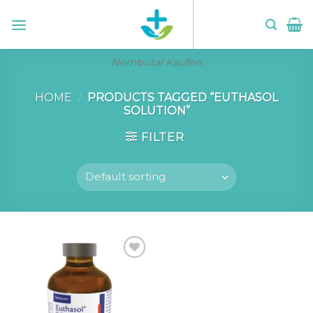
Skip
to
content
Nembutal Kaufen
HOME
/
PRODUCTS TAGGED “EUTHASOL
SOLUTION​”
FILTER
Add to wishlist